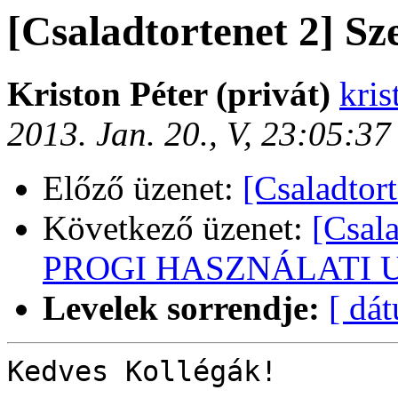
[Csaladtortenet 2] Sz
Kriston Péter (privát)
kris
2013. Jan. 20., V, 23:05:3
Előző üzenet:
[Csaladtor
Következő üzenet:
[Csal
PROGI HASZNÁLATI 
Levelek sorrendje:
[ dá
Kedves Kollégák!
