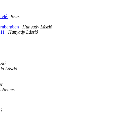
 felé
Beus
Nürnbergben
Hunyady László
1811
Hunyady László
zló
da László
er
c Nemes
ó