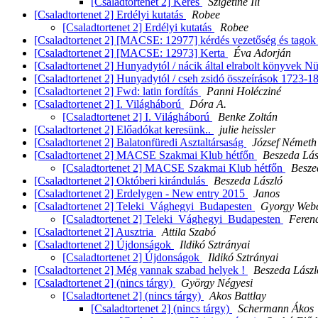
[Csaladtortenet 2] Kérés
Szigetiné Ili
[Csaladtortenet 2] Erdélyi kutatás
Robee
[Csaladtortenet 2] Erdélyi kutatás
Robee
[Csaladtortenet 2] [MACSE: 12977] kérdés vezetőség és tagok
[Csaladtortenet 2] [MACSE: 12973] Kerta
Éva Adorján
[Csaladtortenet 2] Hunyadytól / nácik által elrabolt könyvek 
[Csaladtortenet 2] Hunyadytól / cseh zsidó összeírások 1723-
[Csaladtortenet 2] Fwd: latin fordítás
Panni Holécziné
[Csaladtortenet 2] I. Világháború
Dóra A.
[Csaladtortenet 2] I. Világháború
Benke Zoltán
[Csaladtortenet 2] Előadókat keresünk..
julie heissler
[Csaladtortenet 2] Balatonfüredi Asztaltársaság
József Németh
[Csaladtortenet 2] MACSE Szakmai Klub hétfőn
Beszeda Lás
[Csaladtortenet 2] MACSE Szakmai Klub hétfőn
Besze
[Csaladtortenet 2] Októberi kirándulás
Beszeda László
[Csaladtortenet 2] Erdelygen - New entry 2015
Janos
[Csaladtortenet 2] Teleki_Vághegyi_Budapesten
Gyorgy Web
[Csaladtortenet 2] Teleki_Vághegyi_Budapesten
Feren
[Csaladtortenet 2] Ausztria
Attila Szabó
[Csaladtortenet 2] Újdonságok
Ildikó Sztrányai
[Csaladtortenet 2] Újdonságok
Ildikó Sztrányai
[Csaladtortenet 2] Még vannak szabad helyek !
Beszeda Lászl
[Csaladtortenet 2] (nincs tárgy)
György Négyesi
[Csaladtortenet 2] (nincs tárgy)
Akos Battlay
[Csaladtortenet 2] (nincs tárgy)
Schermann Ákos