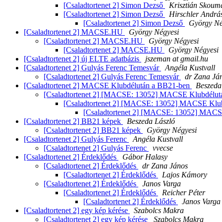
[Csaladtortenet 2] Simon Dezső
Krisztián Skoum
[Csaladtortenet 2] Simon Dezső
Hirschler Andrá
[Csaladtortenet 2] Simon Dezső
György Né
[Csaladtortenet 2] MACSE.HU
György Négyesi
[Csaladtortenet 2] MACSE.HU
György Négyesi
[Csaladtortenet 2] MACSE.HU
György Négyesi
[Csaladtortenet 2] új ELTE adatbázis
jszeman at gmail.hu
[Csaladtortenet 2] Gulyás Ferenc Temesvár
Angéla Kustvall
[Csaladtortenet 2] Gulyás Ferenc Temesvár
dr Zana Já
[Csaladtortenet 2] MACSE Klubdélután a BB21-ben
Beszeda
[Csaladtortenet 2] [MACSE: 13052] MACSE Klubdélu
[Csaladtortenet 2] [MACSE: 13052] MACSE Klu
[Csaladtortenet 2] [MACSE: 13052] MAC
[Csaladtortenet 2] BB21 képek
Beszeda László
[Csaladtortenet 2] BB21 képek
György Négyesi
[Csaladtortenet 2] Gulyás Ferenc
Angéla Kustvall
[Csaladtortenet 2] Gulyás Ferenc
vvecse
[Csaladtortenet 2] Érdeklődés
Gábor Halasy
[Csaladtortenet 2] Érdeklődés
dr Zana János
[Csaladtortenet 2] Érdeklődés
Lajos Kámory
[Csaladtortenet 2] Érdeklődés
Janos Varga
[Csaladtortenet 2] Érdeklődés
Reicher Péter
[Csaladtortenet 2] Érdeklődés
Janos Varga
[Csaladtortenet 2] egy kép kérése
Szabolcs Makra
[Csaladtortenet 2] egy kép kérése
Szabolcs Makra