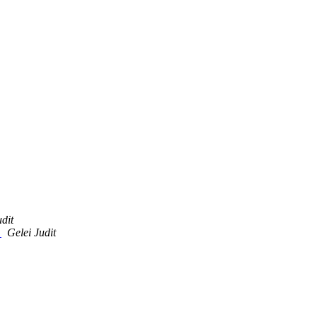
udit
"
Gelei Judit