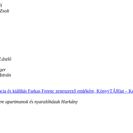
l
Zsolt
László
ger
István
ia és kiállítás Farkas Ferenc zeneszerző emlékére, KönyvTÁRlat – Ke
re apartmanok és nyaralóházak Harkány