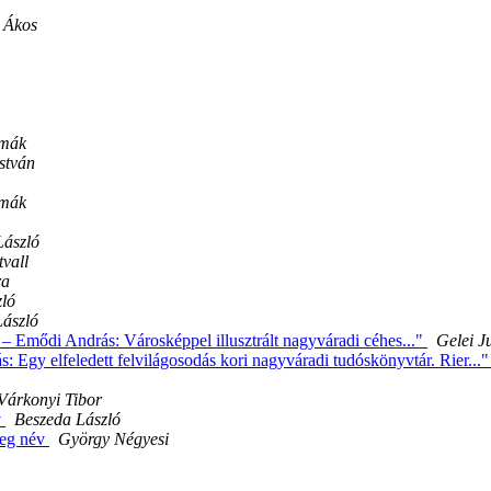
 Ákos
amák
István
amák
László
vall
ra
zló
ászló
 Emődi András: Városképpel illusztrált nagyváradi céhes..."
Gelei J
Egy elfeledett felvilágosodás kori nagyváradi tudóskönyvtár. Rier...
Várkonyi Tibor
v
Beszeda László
teg név
György Négyesi