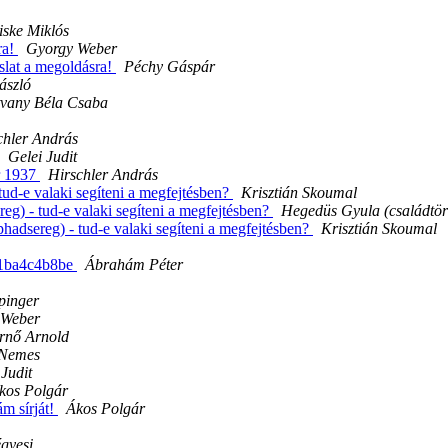
ske Miklós
ra!
Gyorgy Weber
aslat a megoldásra!
Péchy Gáspár
ászló
tvany Béla Csaba
chler András
Gelei Judit
r 1937
Hirschler András
tud-e valaki segíteni a megfejtésben?
Krisztián Skoumal
eg) - tud-e valaki segíteni a megfejtésben?
Hegedüs Gyula (családtör
hadsereg) - tud-e valaki segíteni a megfejtésben?
Krisztián Skoumal
11ba4c4b8be
Ábrahám Péter
pinger
 Weber
rnő Arnold
 Nemes
Judit
kos Polgár
m sírját!
Ákos Polgár
gyesi