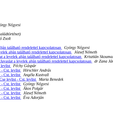
örgy Négyesi
aládtörténet)
ó Zsolt
ján található rendelettel kapcsolatosan
György Négyesi
elek alján található rendelettel kapcsolatosan
József Németh
 a levelek alján található rendelettel kapcsolatosan
Krisztián Skouma
vaslat a levelek alján található rendelettel kapcsolatosan
dr Zana Já
 levlist
Péchy Gáspár
 - Cst. levlist
Hirschler András
 - Cst. levlist
Angéla Kustvall
e levlist - Cst. levlist
Maria Benedek
 - Cst. levlist
György Négyesi
 - Cst. levlist
Ákos Polgár
 - Cst. levlist
József Németh
 - Cst. levlist
Éva Adorján