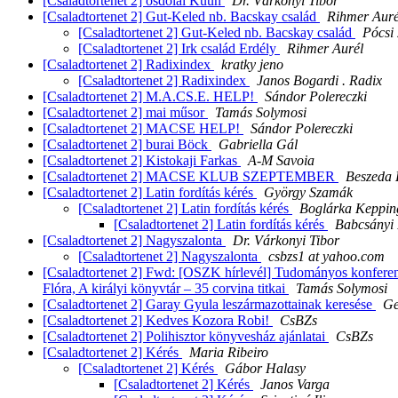
[Csaladtortenet 2] osdolai Kuun
Dr. Várkonyi Tibor
[Csaladtortenet 2] Gut-Keled nb. Bacskay család
Rihmer Auré
[Csaladtortenet 2] Gut-Keled nb. Bacskay család
Pócsi 
[Csaladtortenet 2] Irk család Erdély
Rihmer Aurél
[Csaladtortenet 2] Radixindex
kratky jeno
[Csaladtortenet 2] Radixindex
Janos Bogardi . Radix
[Csaladtortenet 2] M.A.CS.E. HELP!
Sándor Polereczki
[Csaladtortenet 2] mai műsor
Tamás Solymosi
[Csaladtortenet 2] MACSE HELP!
Sándor Polereczki
[Csaladtortenet 2] burai Böck
Gabriella Gál
[Csaladtortenet 2] Kistokaji Farkas
A-M Savoia
[Csaladtortenet 2] MACSE KLUB SZEPTEMBER
Beszeda 
[Csaladtortenet 2] Latin fordítás kérés
György Szamák
[Csaladtortenet 2] Latin fordítás kérés
Boglárka Keppin
[Csaladtortenet 2] Latin fordítás kérés
Babcsányi 
[Csaladtortenet 2] Nagyszalonta
Dr. Várkonyi Tibor
[Csaladtortenet 2] Nagyszalonta
csbzs1 at yahoo.com
[Csaladtortenet 2] Fwd: [OSZK hírlevél] Tudományos konferenc
Flóra, A királyi könyvtár – 35 corvina titkai
Tamás Solymosi
[Csaladtortenet 2] Garay Gyula leszármazottainak keresése
Ge
[Csaladtortenet 2] Kedves Kozora Robi!
CsBZs
[Csaladtortenet 2] Polihisztor könyvesház ajánlatai
CsBZs
[Csaladtortenet 2] Kérés
Maria Ribeiro
[Csaladtortenet 2] Kérés
Gábor Halasy
[Csaladtortenet 2] Kérés
Janos Varga