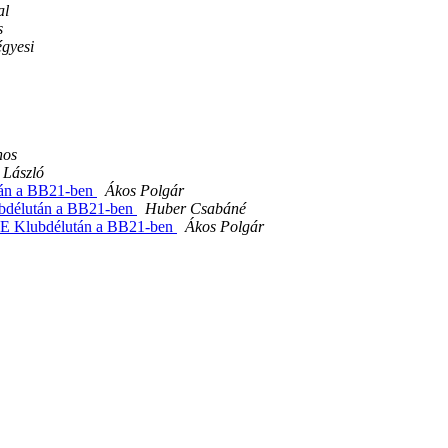
al
s
gyesi
nos
 László
tán a BB21-ben
Ákos Polgár
bdélután a BB21-ben
Huber Csabáné
SE Klubdélután a BB21-ben
Ákos Polgár