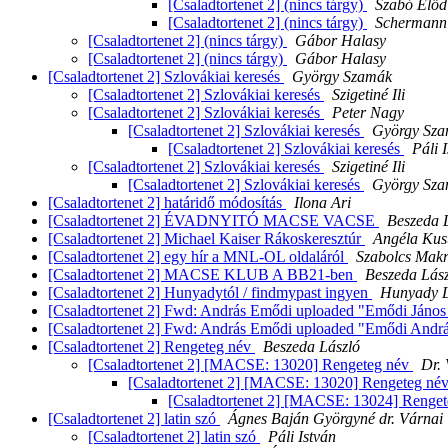
[Csaladtortenet 2] (nincs tárgy)
Szabó Előd
[Csaladtortenet 2] (nincs tárgy)
Schermann
[Csaladtortenet 2] (nincs tárgy)
Gábor Halasy
[Csaladtortenet 2] (nincs tárgy)
Gábor Halasy
[Csaladtortenet 2] Szlovákiai keresés
György Szamák
[Csaladtortenet 2] Szlovákiai keresés
Szigetiné Ili
[Csaladtortenet 2] Szlovákiai keresés
Peter Nagy
[Csaladtortenet 2] Szlovákiai keresés
György Sz
[Csaladtortenet 2] Szlovákiai keresés
Páli 
[Csaladtortenet 2] Szlovákiai keresés
Szigetiné Ili
[Csaladtortenet 2] Szlovákiai keresés
György Sz
[Csaladtortenet 2] határidő módosítás
Ilona Ari
[Csaladtortenet 2] ÉVADNYITÓ MACSE VACSE
Beszeda 
[Csaladtortenet 2] Michael Kaiser Rákoskeresztúr
Angéla Kust
[Csaladtortenet 2] egy hír a MNL-OL oldaláról
Szabolcs Mak
[Csaladtortenet 2] MACSE KLUB A BB21-ben
Beszeda Lás
[Csaladtortenet 2] Hunyadytól / findmypast ingyen
Hunyady L
[Csaladtortenet 2] Fwd: András Emődi uploaded "Emődi János –
[Csaladtortenet 2] Fwd: András Emődi uploaded "Emődi András: 
[Csaladtortenet 2] Rengeteg név
Beszeda László
[Csaladtortenet 2] [MACSE: 13020] Rengeteg név
Dr. 
[Csaladtortenet 2] [MACSE: 13020] Rengeteg né
[Csaladtortenet 2] [MACSE: 13024] Renge
[Csaladtortenet 2] latin szó
Ágnes Baján Györgyné dr. Várnai
[Csaladtortenet 2] latin szó
Páli István