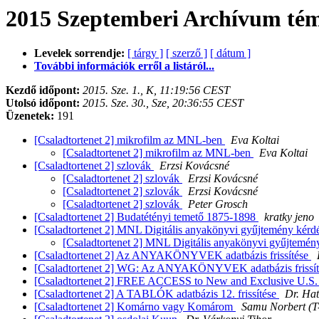
2015 Szeptemberi Archívum tém
Levelek sorrendje:
[ tárgy ]
[ szerző ]
[ dátum ]
További információk erről a listáról...
Kezdő időpont:
2015. Sze. 1., K, 11:19:56 CEST
Utolsó időpont:
2015. Sze. 30., Sze, 20:36:55 CEST
Üzenetek:
191
[Csaladtortenet 2] mikrofilm az MNL-ben
Eva Koltai
[Csaladtortenet 2] mikrofilm az MNL-ben
Eva Koltai
[Csaladtortenet 2] szlovák
Erzsi Kovácsné
[Csaladtortenet 2] szlovák
Erzsi Kovácsné
[Csaladtortenet 2] szlovák
Erzsi Kovácsné
[Csaladtortenet 2] szlovák
Peter Grosch
[Csaladtortenet 2] Budatétényi temető 1875-1898
kratky jeno
[Csaladtortenet 2] MNL Digitális anyakönyvi gyűjtemény kérd
[Csaladtortenet 2] MNL Digitális anyakönyvi gyűjtemén
[Csaladtortenet 2] Az ANYAKÖNYVEK adatbázis frissítése
[Csaladtortenet 2] WG: Az ANYAKÖNYVEK adatbázis frissí
[Csaladtortenet 2] FREE ACCESS to New and Exclusive U.S. 
[Csaladtortenet 2] A TABLÓK adatbázis 12. frissítése
Dr. Ha
[Csaladtortenet 2] Komárno vagy Komárom
Samu Norbert (