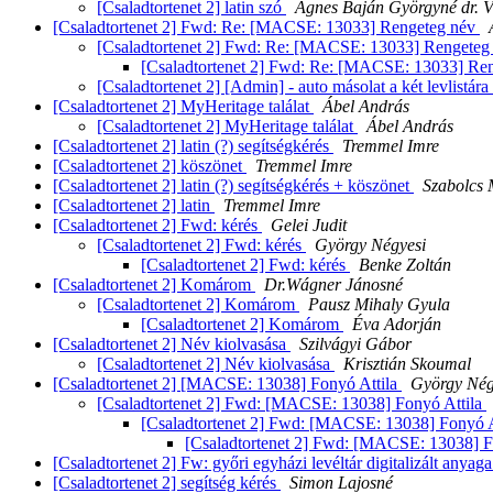
[Csaladtortenet 2] latin szó
Ágnes Baján Györgyné dr. 
[Csaladtortenet 2] Fwd: Re: [MACSE: 13033] Rengeteg név
[Csaladtortenet 2] Fwd: Re: [MACSE: 13033] Rengeteg
[Csaladtortenet 2] Fwd: Re: [MACSE: 13033] Re
[Csaladtortenet 2] [Admin] - auto másolat a két levlistá
[Csaladtortenet 2] MyHeritage találat
Ábel András
[Csaladtortenet 2] MyHeritage találat
Ábel András
[Csaladtortenet 2] latin (?) segítségkérés
Tremmel Imre
[Csaladtortenet 2] köszönet
Tremmel Imre
[Csaladtortenet 2] latin (?) segítségkérés + köszönet
Szabolcs
[Csaladtortenet 2] latin
Tremmel Imre
[Csaladtortenet 2] Fwd: kérés
Gelei Judit
[Csaladtortenet 2] Fwd: kérés
György Négyesi
[Csaladtortenet 2] Fwd: kérés
Benke Zoltán
[Csaladtortenet 2] Komárom
Dr.Wágner Jánosné
[Csaladtortenet 2] Komárom
Pausz Mihaly Gyula
[Csaladtortenet 2] Komárom
Éva Adorján
[Csaladtortenet 2] Név kiolvasása
Szilvágyi Gábor
[Csaladtortenet 2] Név kiolvasása
Krisztián Skoumal
[Csaladtortenet 2] [MACSE: 13038] Fonyó Attila
György Nég
[Csaladtortenet 2] Fwd: [MACSE: 13038] Fonyó Attila
[Csaladtortenet 2] Fwd: [MACSE: 13038] Fonyó A
[Csaladtortenet 2] Fwd: [MACSE: 13038] F
[Csaladtortenet 2] Fw: győri egyházi levéltár digitalizált anyag
[Csaladtortenet 2] segítség kérés
Simon Lajosné