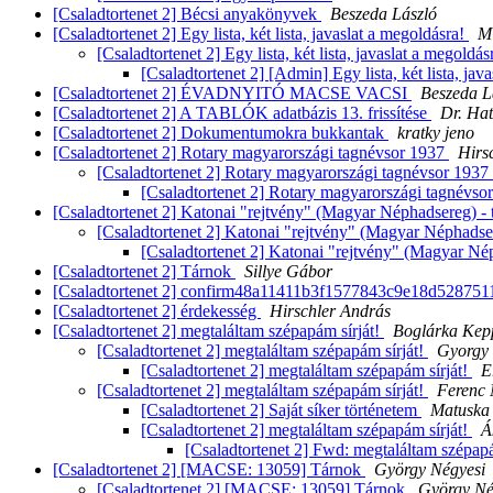
[Csaladtortenet 2] Bécsi anyakönyvek
Beszeda László
[Csaladtortenet 2] Egy lista, két lista, javaslat a megoldásra!
Mi
[Csaladtortenet 2] Egy lista, két lista, javaslat a megoldás
[Csaladtortenet 2] [Admin] Egy lista, két lista, jav
[Csaladtortenet 2] ÉVADNYITÓ MACSE VACSI
Beszeda L
[Csaladtortenet 2] A TABLÓK adatbázis 13. frissítése
Dr. Ha
[Csaladtortenet 2] Dokumentumokra bukkantak
kratky jeno
[Csaladtortenet 2] Rotary magyarországi tagnévsor 1937
Hirs
[Csaladtortenet 2] Rotary magyarországi tagnévsor 1937
[Csaladtortenet 2] Rotary magyarországi tagnévso
[Csaladtortenet 2] Katonai "rejtvény" (Magyar Néphadsereg) - 
[Csaladtortenet 2] Katonai "rejtvény" (Magyar Néphadser
[Csaladtortenet 2] Katonai "rejtvény" (Magyar Nép
[Csaladtortenet 2] Tárnok
Sillye Gábor
[Csaladtortenet 2] confirm48a11411b3f1577843c9e18d52875
[Csaladtortenet 2] érdekesség
Hirschler András
[Csaladtortenet 2] megtaláltam szépapám sírját!
Boglárka Kep
[Csaladtortenet 2] megtaláltam szépapám sírját!
Gyorgy
[Csaladtortenet 2] megtaláltam szépapám sírját!
E
[Csaladtortenet 2] megtaláltam szépapám sírját!
Ferenc
[Csaladtortenet 2] Saját síker történetem
Matuska 
[Csaladtortenet 2] megtaláltam szépapám sírját!
Á
[Csaladtortenet 2] Fwd: megtaláltam szépapá
[Csaladtortenet 2] [MACSE: 13059] Tárnok
György Négyesi
[Csaladtortenet 2] [MACSE: 13059] Tárnok
György Né