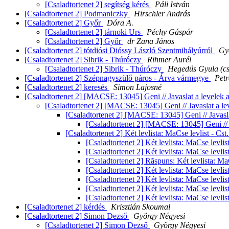
[Csaladtortenet 2] segítség kérés
Páli István
[Csaladtortenet 2] Podmaniczky
Hirschler András
[Csaladtortenet 2] Győr
Dóra A.
[Csaladtortenet 2] tárnoki Urs
Péchy Gáspár
[Csaladtortenet 2] Győr
dr Zana János
[Csaladtortenet 2] tótdiósi Dióssy László Szentmihályúrról
Gy
[Csaladtortenet 2] Sibrik - Thúróczy
Rihmer Aurél
[Csaladtortenet 2] Sibrik - Thúróczy
Hegedüs Gyula (cs
[Csaladtortenet 2] Szépnagyszülő páros - Árva vármegye
Petr
[Csaladtortenet 2] keresés
Simon Lajosné
[Csaladtortenet 2] [MACSE: 13045] Geni // Javaslat a levelek al
[Csaladtortenet 2] [MACSE: 13045] Geni // Javaslat a lev
[Csaladtortenet 2] [MACSE: 13045] Geni // Javaslat
[Csaladtortenet 2] [MACSE: 13045] Geni // Ja
[Csaladtortenet 2] Két levlista: MaCse levlist - Cst.
[Csaladtortenet 2] Két levlista: MaCse levlist
[Csaladtortenet 2] Két levlista: MaCse levlist
[Csaladtortenet 2] Răspuns: Két levlista: MaCs
[Csaladtortenet 2] Két levlista: MaCse levlist
[Csaladtortenet 2] Két levlista: MaCse levlist
[Csaladtortenet 2] Két levlista: MaCse levlist
[Csaladtortenet 2] Két levlista: MaCse levlist
[Csaladtortenet 2] kérdés
Krisztián Skoumal
[Csaladtortenet 2] Simon Dezső
György Négyesi
[Csaladtortenet 2] Simon Dezső
György Négyesi