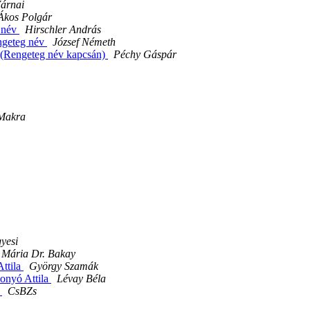
Várnai
Ákos Polgár
 név
Hirschler András
ngeteg név
József Németh
ra (Rengeteg név kapcsán)
Péchy Gáspár
 Makra
yesi
Mária Dr. Bakay
ttila
György Szamák
onyó Attila
Lévay Béla
a
CsBZs