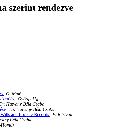
a szerint rendezve
és
O. Máté
y kérdés
György Ujj
Dr. Hatvany Béla Csaba
tése
Dr. Hatvany Béla Csaba
Wills and Probate Records
Páli István
tvany Béla Csaba
T-Home)