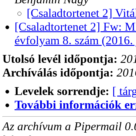
[Csaladtortenet 2] Vit
[Csaladtortenet 2] Fw: 
évfolyam 8. szám (2016. 
Utolsó levél időpontja:
201
Archíválás időpontja:
201
Levelek sorrendje:
[ tár
További információk errő
Az archívum a Pipermail 0.