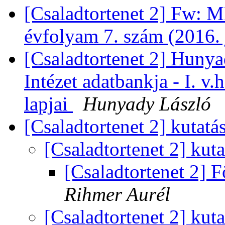
[Csaladtortenet 2] Fw: 
évfolyam 7. szám (2016. 
[Csaladtortenet 2] Hunyad
Intézet adatbankja - I. v.h
lapjai
Hunyady László
[Csaladtortenet 2] kutatá
[Csaladtortenet 2] kut
[Csaladtortenet 2] 
Rihmer Aurél
[Csaladtortenet 2] kut